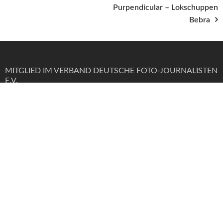
Purpendicular – Lokschuppen
Bebra
MITGLIED IM VERBAND DEUTSCHE FOTO-JOURNALISTEN
E.V.
Impressum
Datenschutzerklärung
Cookie-Richtlinie (EU)
Anmelden