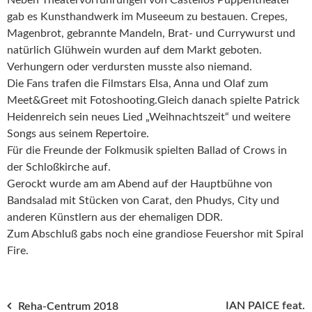
Neben Theatervorführungen von Castellos Puppentheater
gab es Kunsthandwerk im Museeum zu bestauen. Crepes,
Magenbrot, gebrannte Mandeln, Brat- und Currywurst und
natürlich Glühwein wurden auf dem Markt geboten.
Verhungern oder verdursten musste also niemand.
Die Fans trafen die Filmstars Elsa, Anna und Olaf zum
Meet&Greet mit Fotoshooting.Gleich danach spielte Patrick
Heidenreich sein neues Lied „Weihnachtszeit“ und weitere
Songs aus seinem Repertoire.
Für die Freunde der Folkmusik spielten Ballad of Crows in
der Schloßkirche auf.
Gerockt wurde am am Abend auf der Hauptbühne von
Bandsalad mit Stücken von Carat, den Phudys, City und
anderen Künstlern aus der ehemaligen DDR.
Zum Abschluß gabs noch eine grandiose Feuershor mit Spiral
Fire.
Beitragsnavigation
IAN PAICE feat.
Reha-Centrum 2018