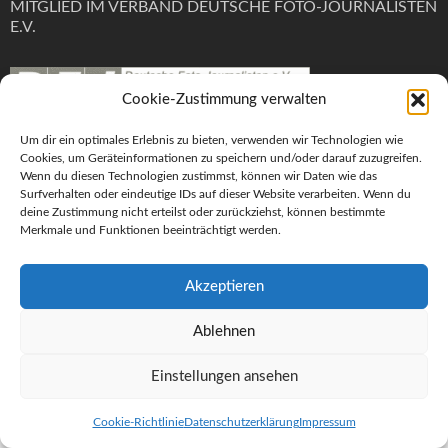
MITGLIED IM VERBAND DEUTSCHE FOTO-JOURNALISTEN
E.V.
Cookie-Zustimmung verwalten
Um dir ein optimales Erlebnis zu bieten, verwenden wir Technologien wie
Cookies, um Geräteinformationen zu speichern und/oder darauf zuzugreifen.
Impressum
Wenn du diesen Technologien zustimmst, können wir Daten wie das
Surfverhalten oder eindeutige IDs auf dieser Website verarbeiten. Wenn du
Datenschutzerklärung
deine Zustimmung nicht erteilst oder zurückziehst, können bestimmte
Cookie-Richtlinie (EU)
Merkmale und Funktionen beeinträchtigt werden.
Anmelden
Akzeptieren
Ablehnen
© 2024 Ulrich Wolf Foto
Einstellungen ansehen
WordPress Theme :
Fotography
Cookie-Richtlinie
Datenschutzerklärung
Impressum