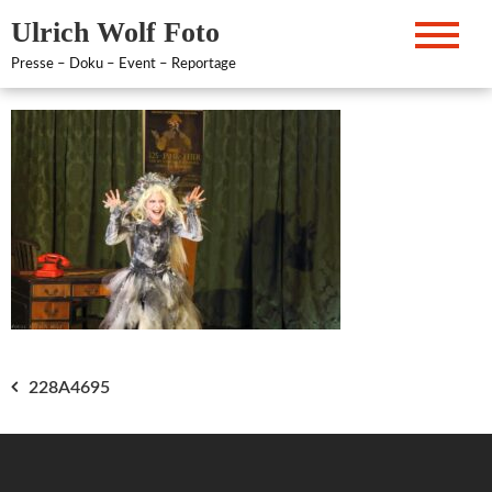
Zum
Ulrich Wolf Foto
Inhalt
springen
Presse – Doku – Event – Reportage
Beitragsnavigation
228A4695