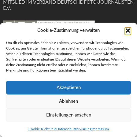
MITGLIED IM VERBAND DEUTSCHE FOTO-JOURNALISTEN
E.V.
Cookie-Zustimmung verwalten
Um dir ein optimales Erlebnis zu bieten, verwenden wir Technologien wie
Cookies, um Geräteinformationen zu speichern und/oder darauf zuzugreifen.
Impressum
Wenn du diesen Technologien zustimmst, können wir Daten wie das
Surfverhalten oder eindeutige IDs auf dieser Website verarbeiten. Wenn du
Datenschutzerklärung
deine Zustimmung nicht erteilst oder zurückziehst, können bestimmte
Cookie-Richtlinie (EU)
Merkmale und Funktionen beeinträchtigt werden.
Anmelden
Akzeptieren
Ablehnen
© 2024 Ulrich Wolf Foto
Einstellungen ansehen
WordPress Theme :
Fotography
Cookie-Richtlinie
Datenschutzerklärung
Impressum