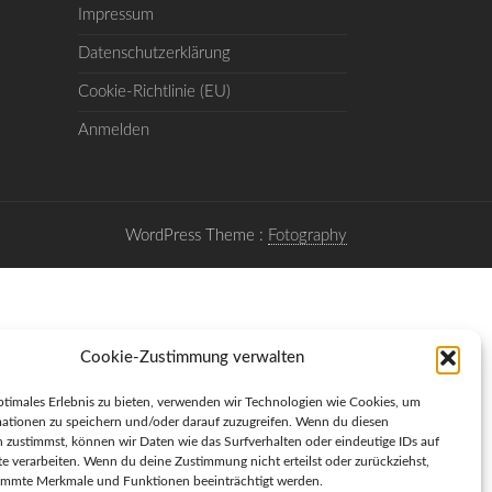
Impressum
Datenschutzerklärung
Cookie-Richtlinie (EU)
Anmelden
WordPress Theme :
Fotography
Cookie-Zustimmung verwalten
ptimales Erlebnis zu bieten, verwenden wir Technologien wie Cookies, um
ationen zu speichern und/oder darauf zuzugreifen. Wenn du diesen
 zustimmst, können wir Daten wie das Surfverhalten oder eindeutige IDs auf
te verarbeiten. Wenn du deine Zustimmung nicht erteilst oder zurückziehst,
immte Merkmale und Funktionen beeinträchtigt werden.