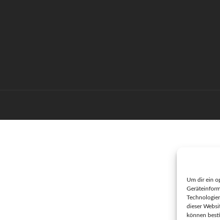
Um dir ein o
Geräteinform
Technologien
dieser Websi
können best