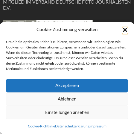
MITGLIED IM VERBAND DEUTSCHE FOTO-JOURNALISTEN
E.V.
Cookie-Zustimmung verwalten
Um dir ein optimales Erlebnis zu bieten, verwenden wir Technologien wie
Cookies, um Geräteinformationen zu speichern und/oder darauf zuzugreifen.
Impressum
Wenn du diesen Technologien zustimmst, können wir Daten wie das
Surfverhalten oder eindeutige IDs auf dieser Website verarbeiten. Wenn du
Datenschutzerklärung
deine Zustimmung nicht erteilst oder zurückziehst, können bestimmte
Cookie-Richtlinie (EU)
Merkmale und Funktionen beeinträchtigt werden.
Anmelden
Akzeptieren
Ablehnen
© 2020 Ulrich Wolf Foto
Einstellungen ansehen
WordPress Theme :
Fotography
Cookie-Richtlinie
Datenschutzerklärung
Impressum